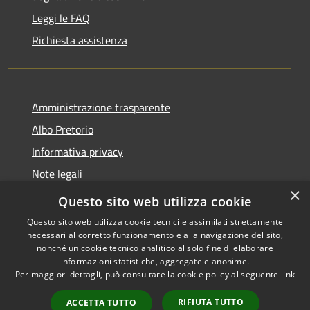
Leggi le FAQ
Richiesta assistenza
Amministrazione trasparente
Albo Pretorio
Informativa privacy
Note legali
×
Dichiarazione di accessibilità
Questo sito web utilizza cookie
Questo sito web utilizza cookie tecnici e assimilati strettamente
necessari al corretto funzionamento e alla navigazione del sito,
nonché un cookie tecnico analitico al solo fine di elaborare
informazioni statistiche, aggregate e anonime.
RSS
Copyright © 2026 • Comune di
Per maggiori dettagli, può consultare la cookie policy al seguente
link
Accessibilità
Ferno • Powered by
Privacy
Municipium
Accesso
•
RIFIUTA TUTTO
ACCETTA TUTTO