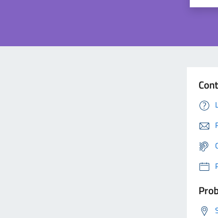
Cont
Prob