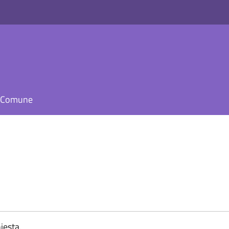
il Comune
iesta.