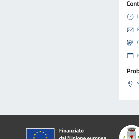
Cont
Prob