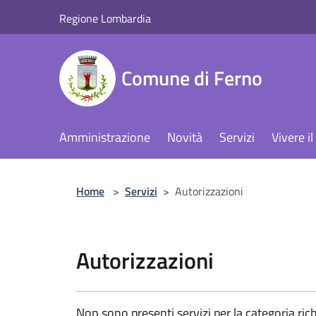
Salta al contenuto principale
Regione Lombardia
Comune di Ferno
Amministrazione
Novità
Servizi
Vivere 
Home
>
Servizi
>
Autorizzazioni
Autorizzazioni
Non sono presenti servizi per la categoria rich