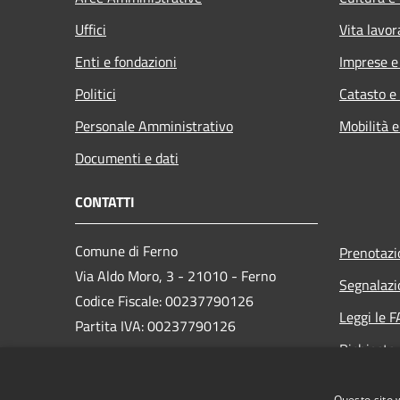
Uffici
Vita lavor
Enti e fondazioni
Imprese 
Politici
Catasto e
Personale Amministrativo
Mobilità e
Documenti e dati
CONTATTI
Comune di Ferno
Prenotaz
Via Aldo Moro, 3 - 21010 - Ferno
Segnalazi
Codice Fiscale: 00237790126
Leggi le 
Partita IVA: 00237790126
Richiesta
PEC:
comune@ferno.legalmailpa.it
Questo sito 