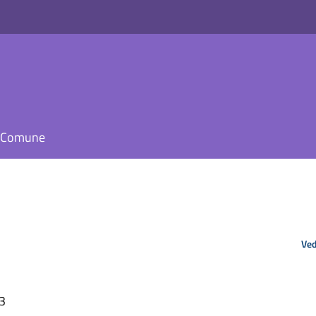
il Comune
Ved
23