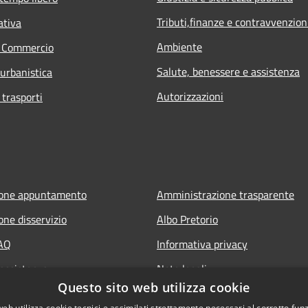
Tributi,finanze e contravvenzion
ativa
Ambiente
e Commercio
Salute, benessere e assistenza
 urbanistica
Autorizzazioni
 trasporti
ione appuntamento
Amministrazione trasparente
one disservizio
Albo Pretorio
FAQ
Informativa privacy
 assistenza
Note legali
Questo sito web utilizza cookie
Dichiarazione di accessibilità
web utilizza cookie tecnici e assimilati strettamente necessari al corretto fu