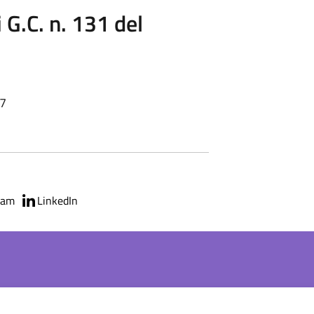
 G.C. n. 131 del
37
ram
LinkedIn