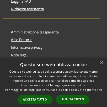
Leggi le FAQ
Richiesta assistenza
Amministrazione trasparente
Albo Pretorio
Informativa privacy
Note legali
×
Dichiarazione di accessibilità
Questo sito web utilizza cookie
Questo sito web utilizza cookie tecnici e assimilati strettamente
necessari al corretto funzionamento e alla navigazione del sito,
nonché un cookie tecnico analitico al solo fine di elaborare
informazioni statistiche, aggregate e anonime.
RSS
Copyright © 2026 • Comune di
Per maggiori dettagli, può consultare la cookie policy al seguente
link
Accessibilità
Ferno • Powered by
Privacy
Municipium
Accesso
•
RIFIUTA TUTTO
ACCETTA TUTTO
Cookie
redazione