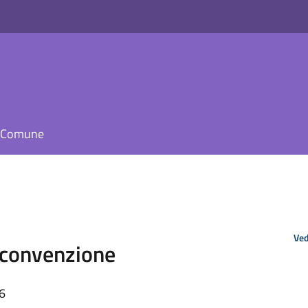
il Comune
Ved
 convenzione
26