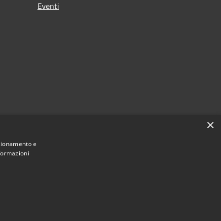
Eventi
×
nzionamento e
nformazioni
Municipium
Accesso redazione
 di Ferno • Powered by
•