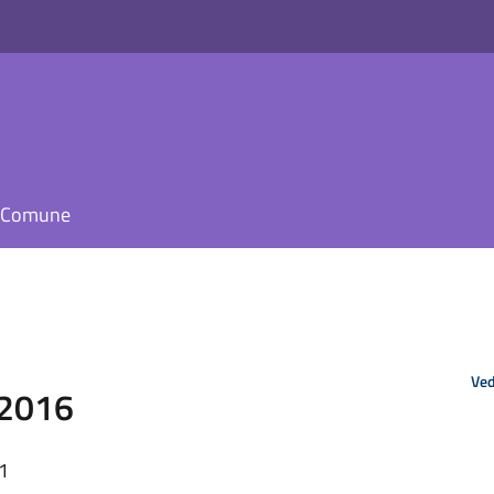
il Comune
Ved
 2016
21