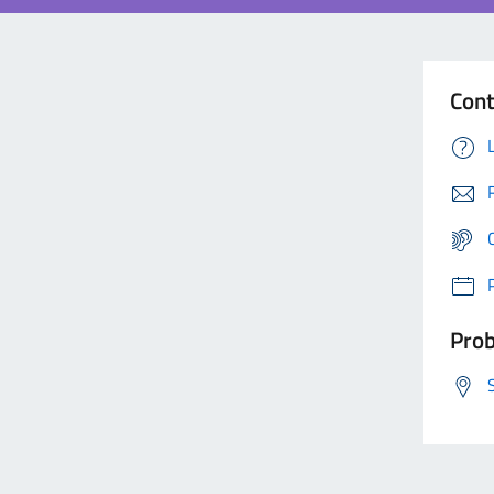
Cont
Prob