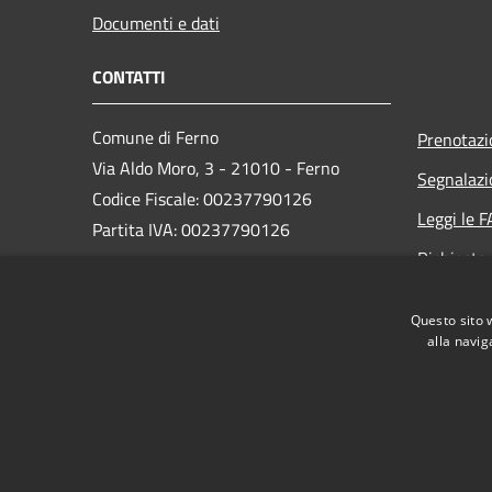
Documenti e dati
CONTATTI
Comune di Ferno
Prenotaz
Via Aldo Moro, 3 - 21010 - Ferno
Segnalazi
Codice Fiscale: 00237790126
Leggi le 
Partita IVA: 00237790126
Richiesta
PEC:
comune@ferno.legalmailpa.it
Questo sito 
Centralino Unico: +39 0331 242211
alla navig
RSS
Accessibilità
Privacy
Cookie
Mappa de