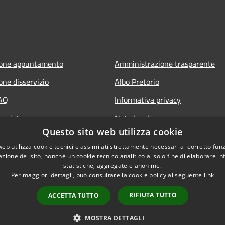
ione appuntamento
Amministrazione trasparente
one disservizio
Albo Pretorio
FAQ
Informativa privacy
 assistenza
Note legali
Questo sito web utilizza cookie
Dichiarazione di accessibilità
web utilizza cookie tecnici e assimilati strettamente necessari al corretto fu
azione del sito, nonché un cookie tecnico analitico al solo fine di elaborare i
statistiche, aggregate e anonime.
Per maggiori dettagli, può consultare la cookie policy al seguente
link
RIFIUTA TUTTO
ACCETTA TUTTO
l sito
Copyright © 2026 • Comune
MOSTRA DETTAGLI