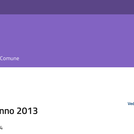
il Comune
Ved
 Anno 2013
34