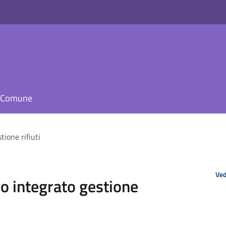
il Comune
tione rifiuti
Ved
io integrato gestione