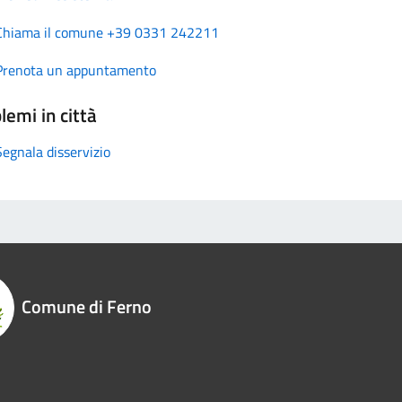
Chiama il comune +39 0331 242211
Prenota un appuntamento
lemi in città
Segnala disservizio
Comune di Ferno