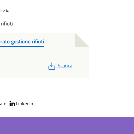
0:24
rifiuti
rato gestione rifiuti
PDF
Scarica
ram
LinkedIn