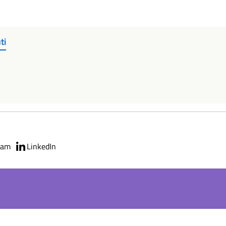
ti
ram
LinkedIn