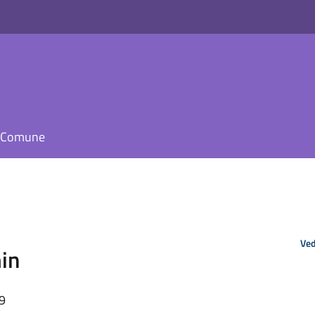
il Comune
Ved
in
39