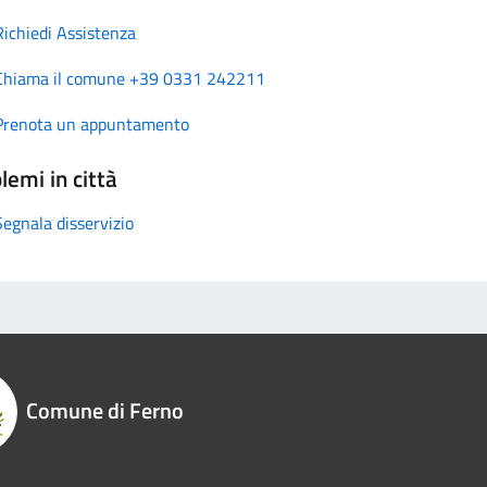
Richiedi Assistenza
Chiama il comune +39 0331 242211
Prenota un appuntamento
lemi in città
Segnala disservizio
Comune di Ferno