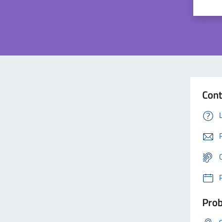
Cont
Prob