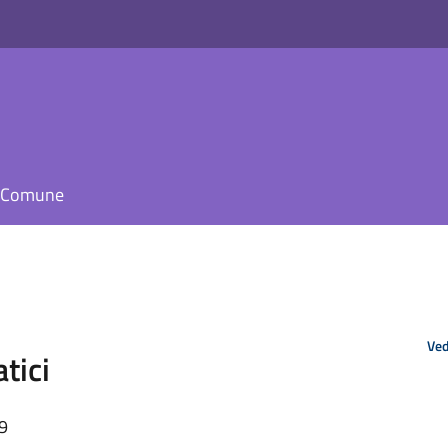
il Comune
Ved
tici
49