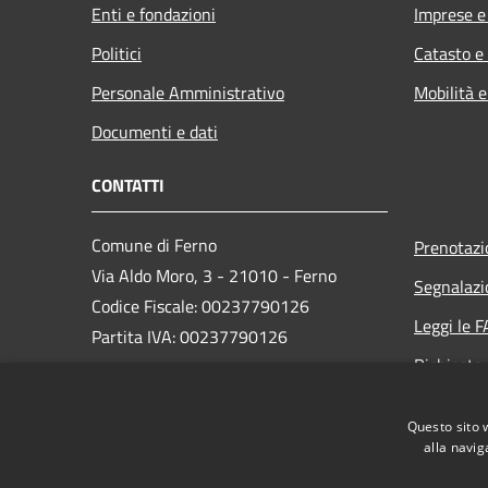
Enti e fondazioni
Imprese 
Politici
Catasto e
Personale Amministrativo
Mobilità e
Documenti e dati
CONTATTI
Comune di Ferno
Prenotaz
Via Aldo Moro, 3 - 21010 - Ferno
Segnalazi
Codice Fiscale: 00237790126
Leggi le 
Partita IVA: 00237790126
Richiesta
PEC:
comune@ferno.legalmailpa.it
Questo sito 
Centralino Unico: +39 0331 242211
alla navig