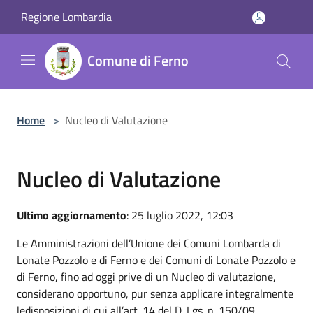
Salta al contenuto principale
Regione Lombardia
Comune di Ferno
Home
>
Nucleo di Valutazione
Nucleo di Valutazione
Ultimo aggiornamento
: 25 luglio 2022, 12:03
Le Amministrazioni dell’Unione dei Comuni Lombarda di
Lonate Pozzolo e di Ferno e dei Comuni di Lonate Pozzolo e
di Ferno, fino ad oggi prive di un Nucleo di valutazione,
considerano opportuno, pur senza applicare integralmente
ledisposizioni di cui all’art. 14 del D. Lgs. n. 150/09,