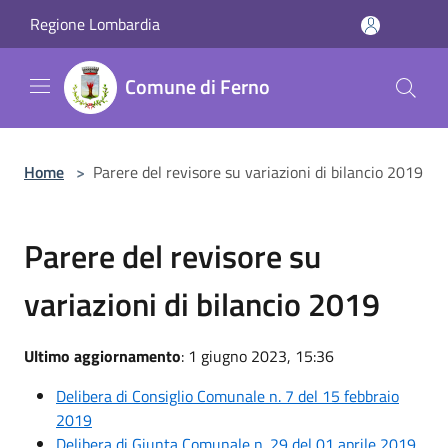
Salta al contenuto principale
Regione Lombardia
Comune di Ferno
Home
>
Parere del revisore su variazioni di bilancio 2019
Parere del revisore su
variazioni di bilancio 2019
Ultimo aggiornamento
: 1 giugno 2023, 15:36
Delibera di Consiglio Comunale n. 7 del 15 febbraio
2019
Delibera di Giunta Comunale n. 29 del 01 aprile 2019