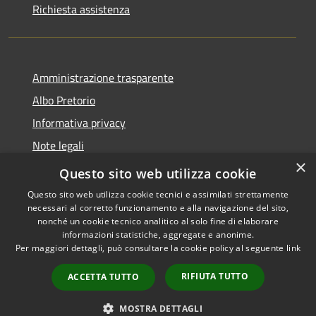
Richiesta assistenza
Amministrazione trasparente
Albo Pretorio
Informativa privacy
Note legali
×
Dichiarazione di accessibilità
Questo sito web utilizza cookie
Questo sito web utilizza cookie tecnici e assimilati strettamente
necessari al corretto funzionamento e alla navigazione del sito,
nonché un cookie tecnico analitico al solo fine di elaborare
informazioni statistiche, aggregate e anonime.
RSS
Copyright © 2026 • Comune di
Per maggiori dettagli, può consultare la cookie policy al seguente
link
Accessibilità
Ferno • Powered by
Privacy
Municipium
Accesso
•
RIFIUTA TUTTO
ACCETTA TUTTO
Cookie
redazione
Mappa del sito
MOSTRA DETTAGLI