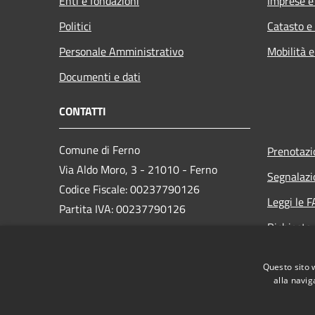
Enti e fondazioni
Imprese 
Politici
Catasto e
Personale Amministrativo
Mobilità e
Documenti e dati
CONTATTI
Comune di Ferno
Prenotaz
Via Aldo Moro, 3 - 21010 - Ferno
Segnalazi
Codice Fiscale: 00237790126
Leggi le 
Partita IVA: 00237790126
Richiesta
PEC:
comune@ferno.legalmailpa.it
Questo sito 
Centralino Unico: +39 0331 242211
alla navig