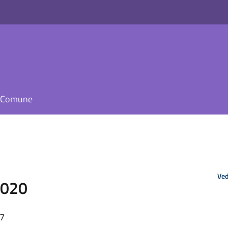
il Comune
Ved
2020
37