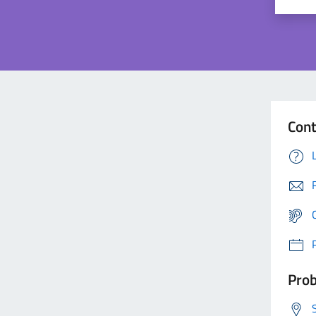
Cont
Prob