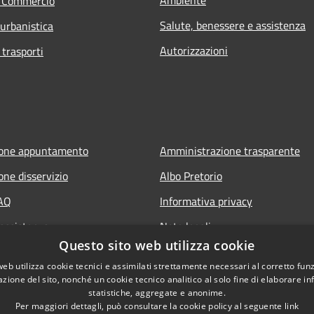
e Commercio
Salute, benessere e assistenza
 urbanistica
Autorizzazioni
 trasporti
ione appuntamento
Amministrazione trasparente
one disservizio
Albo Pretorio
FAQ
Informativa privacy
 assistenza
Note legali
Questo sito web utilizza cookie
Dichiarazione di accessibilità
web utilizza cookie tecnici e assimilati strettamente necessari al corretto fu
azione del sito, nonché un cookie tecnico analitico al solo fine di elaborare i
statistiche, aggregate e anonime.
Per maggiori dettagli, può consultare la cookie policy al seguente
link