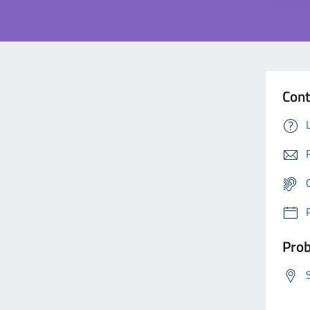
Cont
Prob