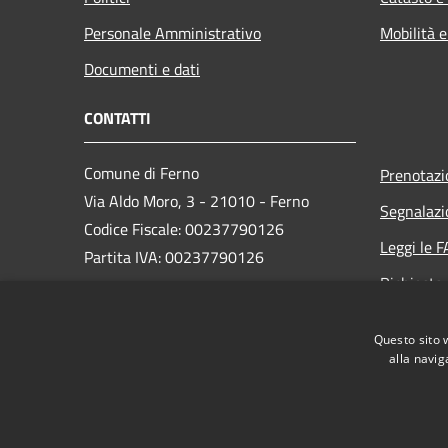
Personale Amministrativo
Mobilità e
Documenti e dati
CONTATTI
Comune di Ferno
Prenotaz
Via Aldo Moro, 3 - 21010 - Ferno
Segnalazi
Codice Fiscale: 00237790126
Leggi le 
Partita IVA: 00237790126
Richiesta
PEC:
comune@ferno.legalmailpa.it
Questo sito 
Centralino Unico: +39 0331 242211
alla navig