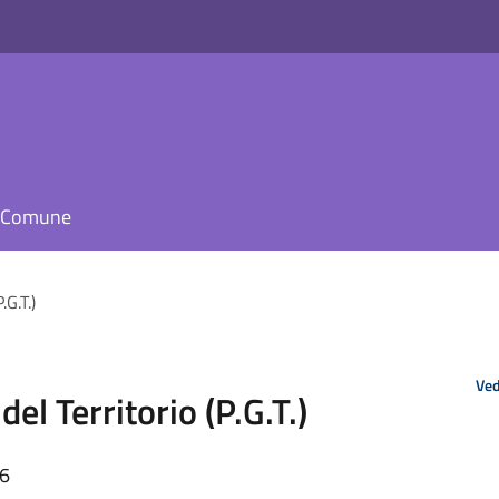
il Comune
.G.T.)
Ved
el Territorio (P.G.T.)
36