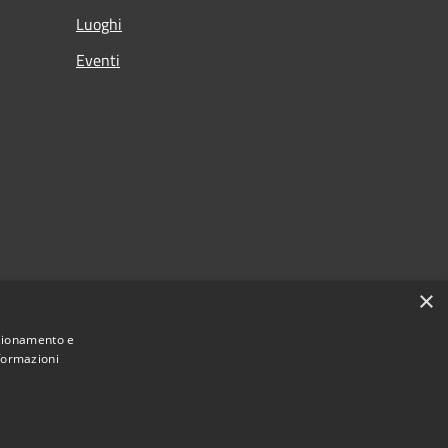
Luoghi
Eventi
×
nzionamento e
nformazioni