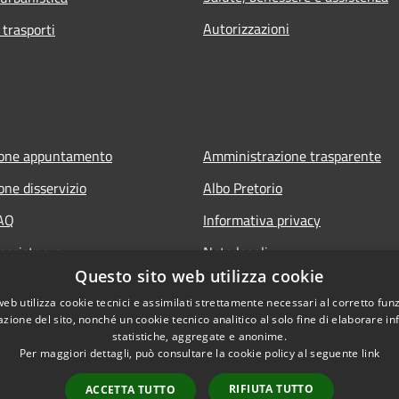
Autorizzazioni
 trasporti
ione appuntamento
Amministrazione trasparente
one disservizio
Albo Pretorio
FAQ
Informativa privacy
 assistenza
Note legali
Questo sito web utilizza cookie
Dichiarazione di accessibilità
web utilizza cookie tecnici e assimilati strettamente necessari al corretto fu
azione del sito, nonché un cookie tecnico analitico al solo fine di elaborare i
statistiche, aggregate e anonime.
Per maggiori dettagli, può consultare la cookie policy al seguente
link
RIFIUTA TUTTO
ACCETTA TUTTO