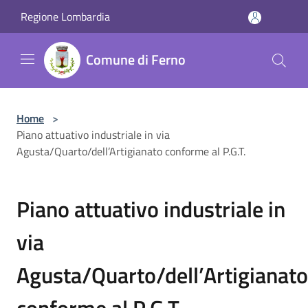
Salta al contenuto principale
Regione Lombardia
Comune di Ferno
Home
>
Piano attuativo industriale in via
Agusta/Quarto/dell’Artigianato conforme al P.G.T.
Piano attuativo industriale in
via
Agusta/Quarto/dell’Artigianato
conforme al P.G.T.