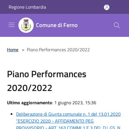
Salta al contenuto principale
Regione Lombardia
Comune di Ferno
Home
>
Piano Performances 2020/2022
Piano Performances
2020/2022
Ultimo aggiornamento
: 1 giugno 2023, 15:36
Deliberazione di Giunta comunale n. 1 del 13.01.2020
“ESERCIZIO 2020 - AFFIDAMENTO PEG
PROVVISORIO - ART. 163 COMMI 1 E 3 DEL D.L.GS. N.