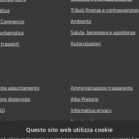
Tributi,finanze e contravvenzion
ativa
Ambiente
e Commercio
Salute, benessere e assistenza
 urbanistica
Autorizzazioni
 trasporti
ione appuntamento
Amministrazione trasparente
one disservizio
Albo Pretorio
FAQ
Informativa privacy
 assistenza
Note legali
Questo sito web utilizza cookie
Dichiarazione di accessibilità
web utilizza cookie tecnici e assimilati strettamente necessari al corretto fu