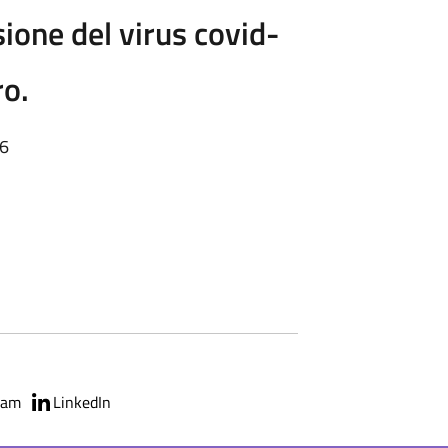
ione del virus covid-
ro.
36
ram
LinkedIn