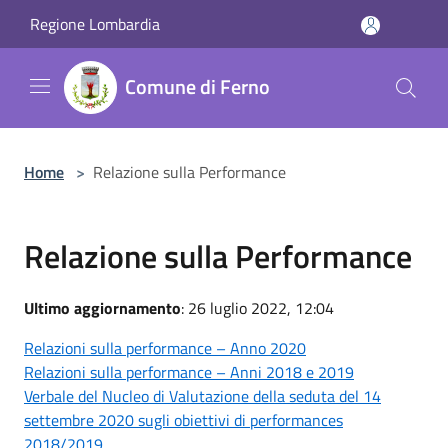
Salta al contenuto principale
Regione Lombardia
Comune di Ferno
Home
>
Relazione sulla Performance
Relazione sulla Performance
Ultimo aggiornamento
: 26 luglio 2022, 12:04
Relazioni sulla performance – Anno 2020
Relazioni sulla performance – Anni 2018 e 2019
Verbale del Nucleo di Valutazione della seduta del 14
settembre 2020 sugli obiettivi di performances
2018/2019