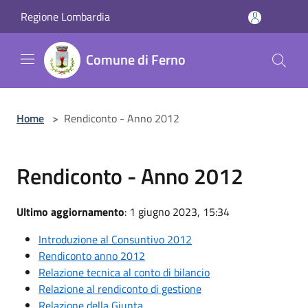
Salta al contenuto principale
Regione Lombardia
Comune di Ferno
Home
>
Rendiconto - Anno 2012
Rendiconto - Anno 2012
Ultimo aggiornamento
: 1 giugno 2023, 15:34
Introduzione al Consuntivo 2012
Rendiconto anno 2012
Relazione tecnica al conto di bilancio
Relazione al rendiconto di gestione
Relazione della Giunta