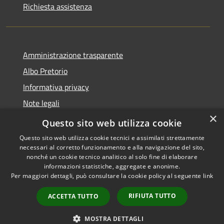
Richiesta assistenza
Amministrazione trasparente
Albo Pretorio
Informativa privacy
Note legali
×
Dichiarazione di accessibilità
Questo sito web utilizza cookie
Questo sito web utilizza cookie tecnici e assimilati strettamente
necessari al corretto funzionamento e alla navigazione del sito,
nonché un cookie tecnico analitico al solo fine di elaborare
informazioni statistiche, aggregate e anonime.
RSS
Copyright © 2026 • Comune di
Per maggiori dettagli, può consultare la cookie policy al seguente
link
Accessibilità
Ferno • Powered by
Privacy
Municipium
Accesso
•
RIFIUTA TUTTO
ACCETTA TUTTO
Cookie
redazione
Mappa del sito
MOSTRA DETTAGLI