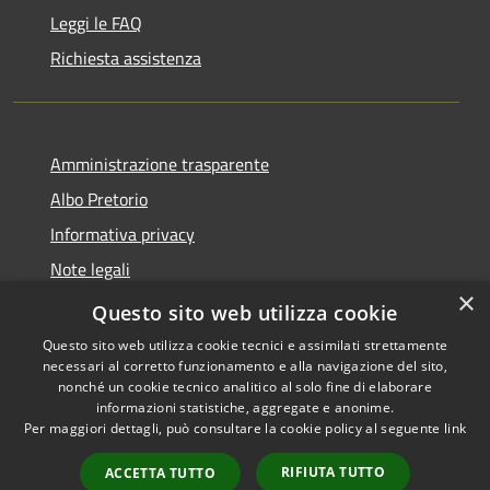
Leggi le FAQ
Richiesta assistenza
Amministrazione trasparente
Albo Pretorio
Informativa privacy
Note legali
×
Dichiarazione di accessibilità
Questo sito web utilizza cookie
Questo sito web utilizza cookie tecnici e assimilati strettamente
necessari al corretto funzionamento e alla navigazione del sito,
nonché un cookie tecnico analitico al solo fine di elaborare
informazioni statistiche, aggregate e anonime.
RSS
Copyright © 2026 • Comune di
Per maggiori dettagli, può consultare la cookie policy al seguente
link
Accessibilità
Ferno • Powered by
Privacy
Municipium
Accesso
•
RIFIUTA TUTTO
ACCETTA TUTTO