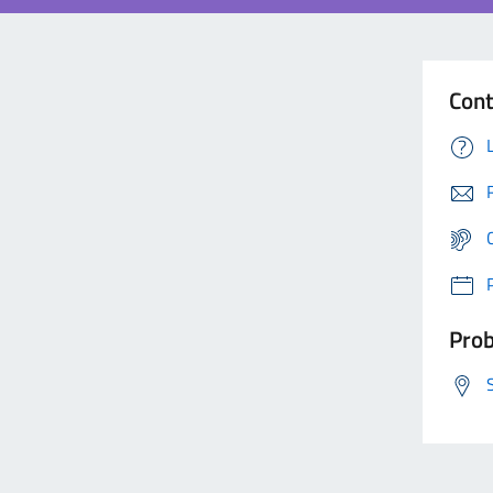
Cont
Prob