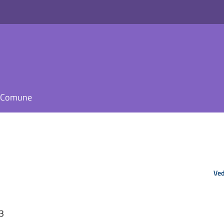
il Comune
Ved
33