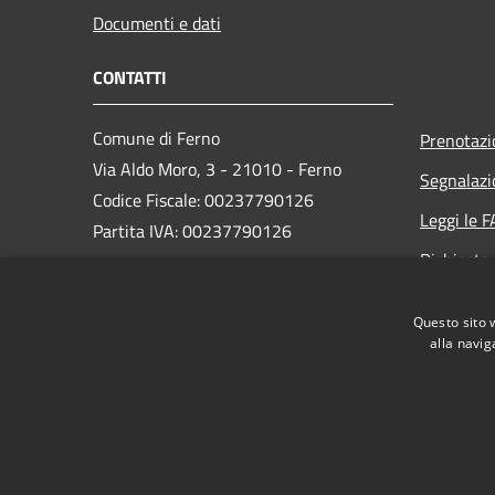
Documenti e dati
CONTATTI
Comune di Ferno
Prenotaz
Via Aldo Moro, 3 - 21010 - Ferno
Segnalazi
Codice Fiscale: 00237790126
Leggi le 
Partita IVA: 00237790126
Richiesta
PEC:
comune@ferno.legalmailpa.it
Questo sito 
Centralino Unico: +39 0331 242211
alla navig
RSS
Accessibilità
Privacy
Cookie
Mappa de