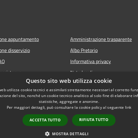
ione appuntamento
Amministrazione trasparente
one disservizio
Albo Pretorio
FAQ
Informativa privacy
 assistenza
Note legali
Questo sito web utilizza cookie
Dichiarazione di accessibilità
web utilizza cookie tecnici e assimilati strettamente necessari al corretto fu
azione del sito, nonché un cookie tecnico analitico al solo fine di elaborare i
statistiche, aggregate e anonime.
Per maggiori dettagli, può consultare la cookie policy al seguente
link
RIFIUTA TUTTO
ACCETTA TUTTO
l sito
Copyright © 2026 • Comune
MOSTRA DETTAGLI