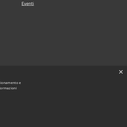
Eventi
×
nzionamento e
nformazioni
Municipium
Accesso redazione
 di Ferno • Powered by
•