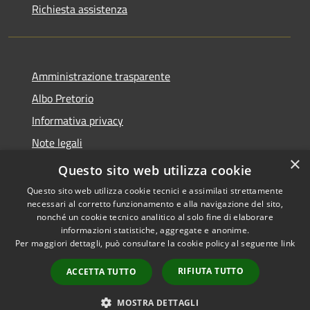
Richiesta assistenza
Amministrazione trasparente
Albo Pretorio
Informativa privacy
Note legali
×
Dichiarazione di accessibilità
Questo sito web utilizza cookie
Questo sito web utilizza cookie tecnici e assimilati strettamente
necessari al corretto funzionamento e alla navigazione del sito,
nonché un cookie tecnico analitico al solo fine di elaborare
informazioni statistiche, aggregate e anonime.
RSS
Copyright © 2026 • Comune di
Per maggiori dettagli, può consultare la cookie policy al seguente
link
Accessibilità
Ferno • Powered by
Privacy
Municipium
Accesso
•
RIFIUTA TUTTO
ACCETTA TUTTO
Cookie
redazione
Mappa del sito
MOSTRA DETTAGLI