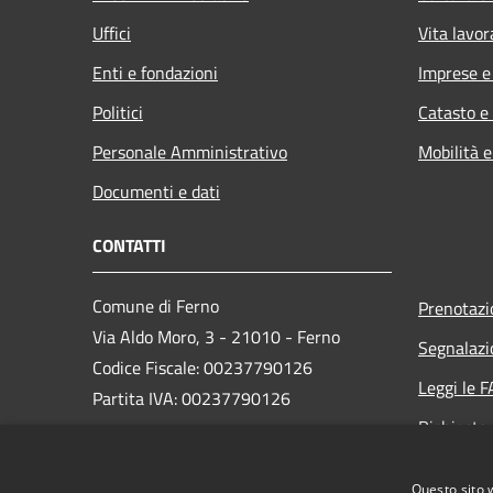
Uffici
Vita lavor
Enti e fondazioni
Imprese 
Politici
Catasto e
Personale Amministrativo
Mobilità e
Documenti e dati
CONTATTI
Comune di Ferno
Prenotaz
Via Aldo Moro, 3 - 21010 - Ferno
Segnalazi
Codice Fiscale: 00237790126
Leggi le 
Partita IVA: 00237790126
Richiesta
PEC:
comune@ferno.legalmailpa.it
Questo sito 