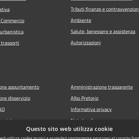
Tributi,finanze e contravvenzion
ativa
Ambiente
e Commercio
Salute, benessere e assistenza
 urbanistica
Autorizzazioni
 trasporti
ione appuntamento
Amministrazione trasparente
one disservizio
Albo Pretorio
FAQ
Informativa privacy
 assistenza
Note legali
Questo sito web utilizza cookie
Dichiarazione di accessibilità
web utilizza cookie tecnici e assimilati strettamente necessari al corretto fu