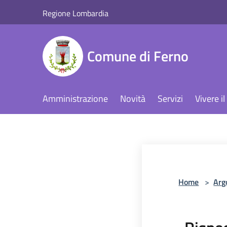
Salta al contenuto principale
Regione Lombardia
Comune di Ferno
Amministrazione
Novità
Servizi
Vivere 
Home
>
Arg