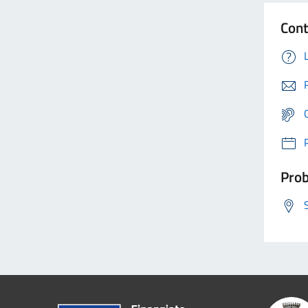
Cont
Prob