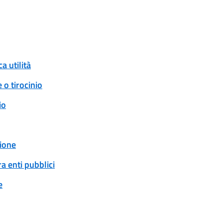
a utilità
 o tirocinio
io
ione
a enti pubblici
e