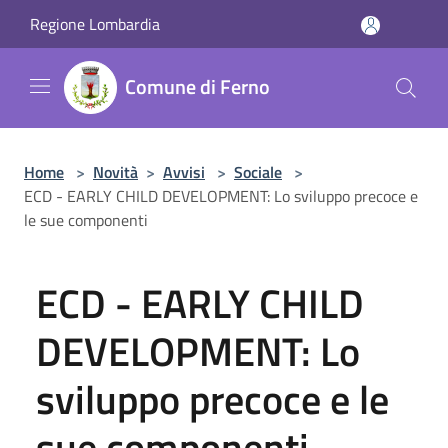
Salta al contenuto principale
Regione Lombardia
Comune di Ferno
Home
>
Novità
>
Avvisi
>
Sociale
>
ECD - EARLY CHILD DEVELOPMENT: Lo sviluppo precoce e
le sue componenti
ECD - EARLY CHILD
DEVELOPMENT: Lo
sviluppo precoce e le
sue componenti