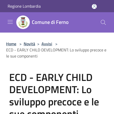
Salta al contenuto principale
Regione Lombardia
Comune di Ferno
Home
>
Novità
>
Avvisi
>
ECD - EARLY CHILD DEVELOPMENT: Lo sviluppo precoce e
le sue componenti
ECD - EARLY CHILD
DEVELOPMENT: Lo
sviluppo precoce e le
sue componenti