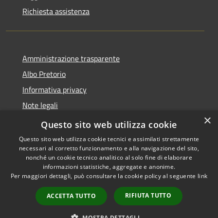
Richiesta assistenza
Amministrazione trasparente
Albo Pretorio
Informativa privacy
Note legali
×
Dichiarazione di accessibilità
Questo sito web utilizza cookie
Questo sito web utilizza cookie tecnici e assimilati strettamente
necessari al corretto funzionamento e alla navigazione del sito,
nonché un cookie tecnico analitico al solo fine di elaborare
informazioni statistiche, aggregate e anonime.
RSS
Copyright © 2026 • Comune di
Per maggiori dettagli, può consultare la cookie policy al seguente
link
Accessibilità
Ferno • Powered by
Privacy
Municipium
Accesso
•
RIFIUTA TUTTO
ACCETTA TUTTO
Cookie
redazione
Mappa del sito
MOSTRA DETTAGLI