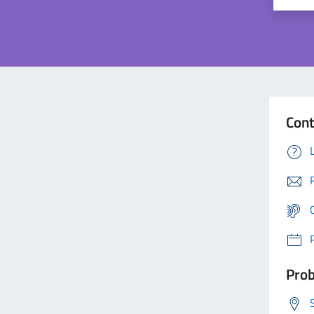
Cont
Prob