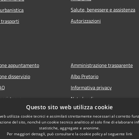
Salute, benessere e assistenza
 urbanistica
Autorizzazioni
 trasporti
ione appuntamento
Amministrazione trasparente
one disservizio
Albo Pretorio
FAQ
Informativa privacy
 assistenza
Note legali
Questo sito web utilizza cookie
Dichiarazione di accessibilità
web utilizza cookie tecnici e assimilati strettamente necessari al corretto fu
azione del sito, nonché un cookie tecnico analitico al solo fine di elaborare i
statistiche, aggregate e anonime.
Per maggiori dettagli, può consultare la cookie policy al seguente
link