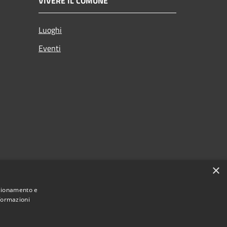
VIVERE IL COMUNE
Luoghi
Eventi
×
nzionamento e
nformazioni