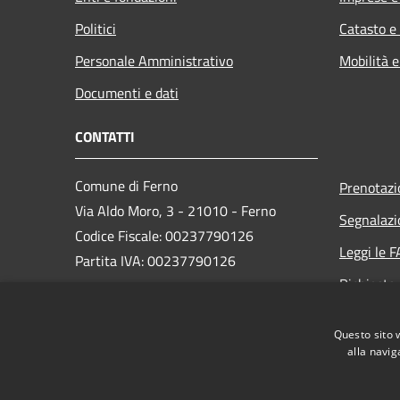
Politici
Catasto e
Personale Amministrativo
Mobilità e
Documenti e dati
CONTATTI
Comune di Ferno
Prenotaz
Via Aldo Moro, 3 - 21010 - Ferno
Segnalazi
Codice Fiscale: 00237790126
Leggi le 
Partita IVA: 00237790126
Richiesta
PEC:
comune@ferno.legalmailpa.it
Questo sito 
Centralino Unico: +39 0331 242211
alla navig