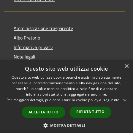
Amministrazione trasparente
Albo Pretorio
Informativa privacy
Note legali
×
Dichiarazione di accessibilità
Questo sito web utilizza cookie
Questo sito web utilizza cookie tecnici e assimilati strettamente
necessari al corretto funzionamento e alla navigazione del sito,
nonché un cookie tecnico analitico al solo fine di elaborare
informazioni statistiche, aggregate e anonime.
RSS
Copyright © 2026 • Comune di
Per maggiori dettagli, può consultare la cookie policy al seguente
link
Accessibilità
Ferno • Powered by
Privacy
Municipium
Accesso
•
RIFIUTA TUTTO
ACCETTA TUTTO
Cookie
redazione
Mappa del sito
MOSTRA DETTAGLI