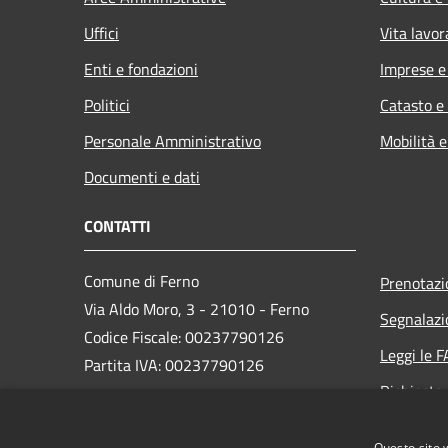
Uffici
Vita lavor
Enti e fondazioni
Imprese 
Politici
Catasto e
Personale Amministrativo
Mobilità e
Documenti e dati
CONTATTI
Comune di Ferno
Prenotaz
Via Aldo Moro, 3 - 21010 - Ferno
Segnalazi
Codice Fiscale: 00237790126
Leggi le 
Partita IVA: 00237790126
Richiesta
PEC:
comune@ferno.legalmailpa.it
Questo sito 