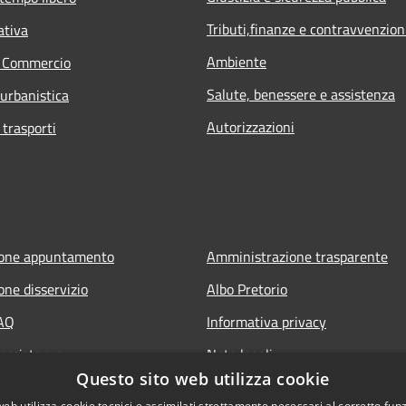
Tributi,finanze e contravvenzion
ativa
Ambiente
e Commercio
Salute, benessere e assistenza
 urbanistica
Autorizzazioni
 trasporti
ione appuntamento
Amministrazione trasparente
one disservizio
Albo Pretorio
FAQ
Informativa privacy
 assistenza
Note legali
Questo sito web utilizza cookie
Dichiarazione di accessibilità
web utilizza cookie tecnici e assimilati strettamente necessari al corretto fu