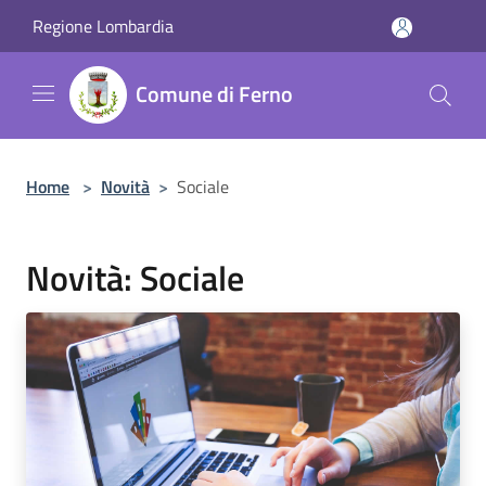
Salta al contenuto principale
Regione Lombardia
Comune di Ferno
Home
>
Novità
>
Sociale
Novità: Sociale