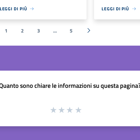
LEGGI DI PIÙ
LEGGI DI PIÙ
1
2
3
...
5
a precedente
Successiva »
Quanto sono chiare le informazioni su questa pagina