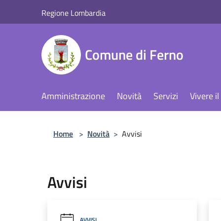
Salta al contenuto principale
Regione Lombardia
Comune di Ferno
Amministrazione
Novità
Servizi
Vivere 
Home
>
Novità
>
Avvisi
Avvisi
AVVISI