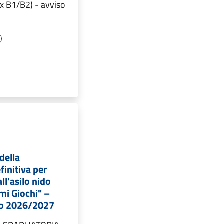
ex B1/B2) - avviso
della
finitiva per
ll'asilo nido
mi Giochi" –
vo 2026/2027