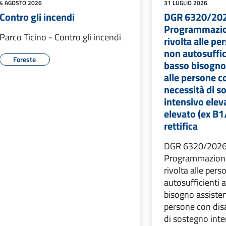
4 AGOSTO 2026
31 LUGLIO 2026
Contro gli incendi
DGR 6320/20
Programmazio
Parco Ticino - Contro gli incendi
rivolta alle p
non autosuffic
Foreste
basso bisogno 
alle persone co
necessità di s
intensivo elev
elevato (ex B1
rettifica
DGR 6320/2026
Programmazione
rivolta alle per
autosufficienti 
bisogno assisten
persone con disa
di sostegno inte