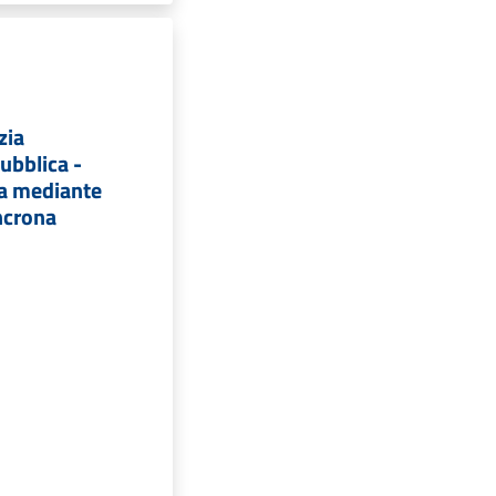
zia
ubblica -
ta mediante
ncrona