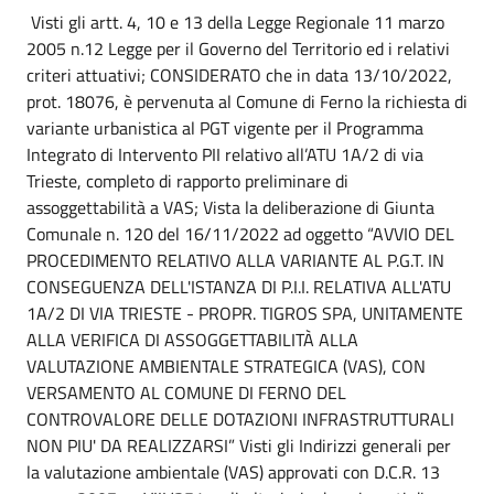
Visti gli artt. 4, 10 e 13 della Legge Regionale 11 marzo
2005 n.12 Legge per il Governo del Territorio ed i relativi
criteri attuativi; CONSIDERATO che in data 13/10/2022,
prot. 18076, è pervenuta al Comune di Ferno la richiesta di
variante urbanistica al PGT vigente per il Programma
Integrato di Intervento PII relativo all’ATU 1A/2 di via
Trieste, completo di rapporto preliminare di
assoggettabilità a VAS; Vista la deliberazione di Giunta
Comunale n. 120 del 16/11/2022 ad oggetto “AVVIO DEL
PROCEDIMENTO RELATIVO ALLA VARIANTE AL P.G.T. IN
CONSEGUENZA DELL'ISTANZA DI P.I.I. RELATIVA ALL'ATU
1A/2 DI VIA TRIESTE - PROPR. TIGROS SPA, UNITAMENTE
ALLA VERIFICA DI ASSOGGETTABILITÀ ALLA
VALUTAZIONE AMBIENTALE STRATEGICA (VAS), CON
VERSAMENTO AL COMUNE DI FERNO DEL
CONTROVALORE DELLE DOTAZIONI INFRASTRUTTURALI
NON PIU' DA REALIZZARSI” Visti gli Indirizzi generali per
la valutazione ambientale (VAS) approvati con D.C.R. 13