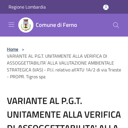
Salta al contenuto principale
Regione Lombardia
Comune di Ferno
Home
>
VARIANTE AL P.G.T. UNITAMENTE ALLA VERIFICA DI
ASSOGGETTABILITA' ALLA VALUTAZIONE AMBIENTALE
STRATEGICA (VAS) - P.I.I. relativo all’ATU 1A/2 di via Trieste
- PROPR. Tigros spa
VARIANTE AL P.G.T.
UNITAMENTE ALLA VERIFICA
DI ASSOGGETTABILITA' ALLA